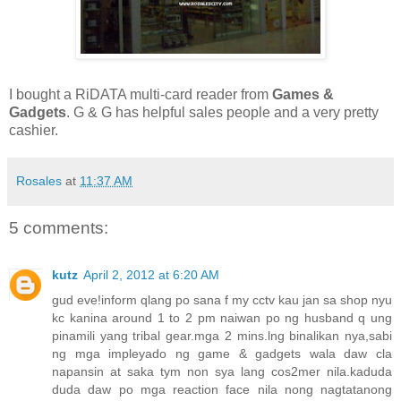
I bought a RiDATA multi-card reader from
Games &
Gadgets
. G & G has helpful sales people and a very pretty
cashier.
Rosales
at
11:37 AM
5 comments:
kutz
April 2, 2012 at 6:20 AM
gud eve!inform qlang po sana f my cctv kau jan sa shop nyu
kc kanina around 1 to 2 pm naiwan po ng husband q ung
pinamili yang tribal gear.mga 2 mins.lng binalikan nya,sabi
ng mga impleyado ng game & gadgets wala daw cla
napansin at saka tym non sya lang cos2mer nila.kaduda
duda daw po mga reaction face nila nong nagtatanong