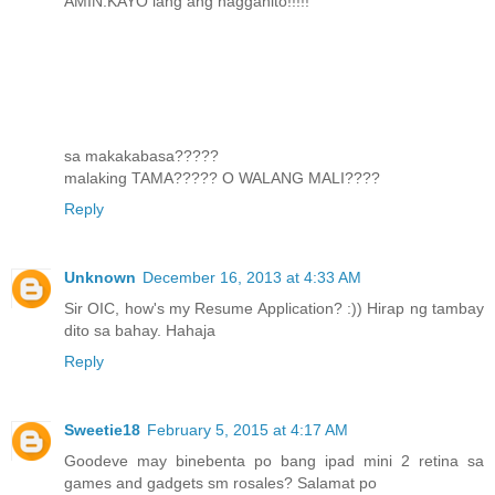
AMIN.KAYO lang ang nagganito!!!!!
sa makakabasa?????
malaking TAMA????? O WALANG MALI????
Reply
Unknown
December 16, 2013 at 4:33 AM
Sir OIC, how's my Resume Application? :)) Hirap ng tambay
dito sa bahay. Hahaja
Reply
Sweetie18
February 5, 2015 at 4:17 AM
Goodeve may binebenta po bang ipad mini 2 retina sa
games and gadgets sm rosales? Salamat po