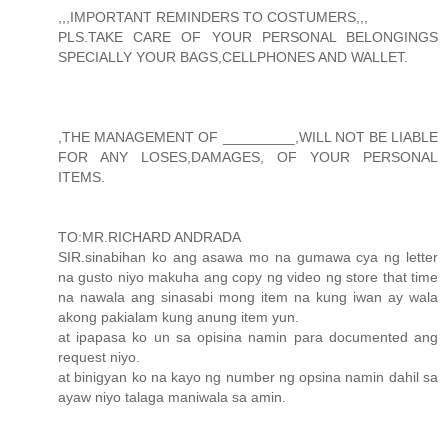
,,,IMPORTANT REMINDERS TO COSTUMERS,,,
PLS.TAKE CARE OF YOUR PERSONAL BELONGINGS
SPECIALLY YOUR BAGS,CELLPHONES AND WALLET.
,THE MANAGEMENT OF _________,WILL NOT BE LIABLE
FOR ANY LOSES,DAMAGES, OF YOUR PERSONAL
ITEMS.
TO:MR.RICHARD ANDRADA
SIR.sinabihan ko ang asawa mo na gumawa cya ng letter
na gusto niyo makuha ang copy ng video ng store that time
na nawala ang sinasabi mong item na kung iwan ay wala
akong pakialam kung anung item yun.
at ipapasa ko un sa opisina namin para documented ang
request niyo.
at binigyan ko na kayo ng number ng opsina namin dahil sa
ayaw niyo talaga maniwala sa amin.