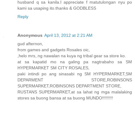
husband q sa kanila.I appreciate f matutulongan nyu po
kami sa usaping ito.thanks & GODBLESS
Reply
Anonymous
April 13, 2012 at 2:21 AM
gud afternon,
from games and gadgets Rosales oic,
,helo mrs,.ng nawalan na kuya ng tribal gear sa store ko.
at sa kapatid mo na galing pa nagtrabaho sa SM
HYPERMARKET SM CITY ROSALES,
paki intindi po ang sinasabi ng SM HYPERMARKET,SM
DEPARMENT STORE,ROBINSONS
SUPERMARKET,ROBINSONS DEPARTMENT STORE,
RUSTANS SUPERMARKET,at sa lahat ng mga malalaking
stores sa buong bansa at sa buong MUNDO!!!!!!!!!